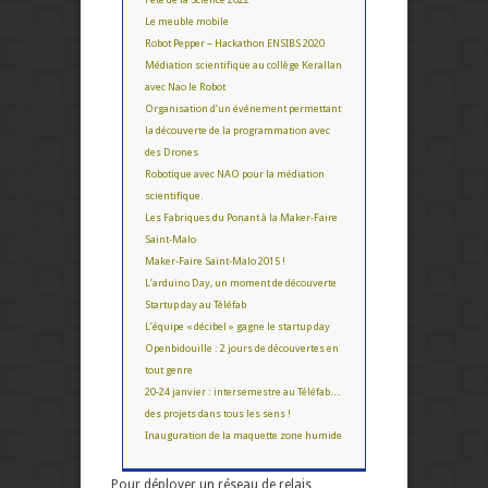
Le meuble mobile
Robot Pepper – Hackathon ENSIBS 2020
Médiation scientifique au collège Kerallan
avec Nao le Robot
Organisation d’un événement permettant
la découverte de la programmation avec
des Drones
Robotique avec NAO pour la médiation
scientifique.
Les Fabriques du Ponant à la Maker-Faire
Saint-Malo
Maker-Faire Saint-Malo 2015 !
L’arduino Day, un moment de découverte
Startup day au Téléfab
L’équipe « décibel » gagne le startup day
Openbidouille : 2 jours de découvertes en
tout genre
20-24 janvier : intersemestre au Téléfab…
des projets dans tous les sens !
Inauguration de la maquette zone humide
Pour déployer un réseau de relais