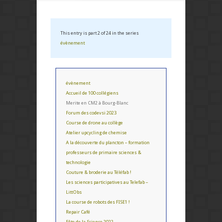
This entry is part 2 of 24 in the series
évènement
évènement
Accueil de 100 collégiens
Merite en CM2 à Bourg-Blanc
Forum des codevsi 2023
Course de drone au collège
Atelier upcycling de chemise
A la découverte du plancton – formation
professeurs de primaire sciences &
technologie
Couture & broderie au Téléfab !
Les sciences participatives au Telefab –
LittObs
La course de robots des FISE1 !
Repair Café
Fête de la Science 2022