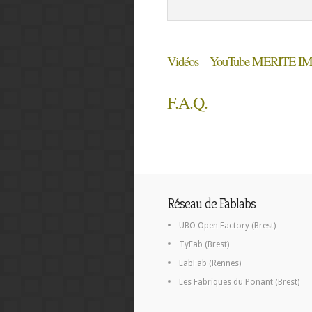
Vidéos – YouTube MERITE IMT
F.A.Q.
Réseau de Fablabs
UBO Open Factory (Brest)
TyFab (Brest)
LabFab (Rennes)
Les Fabriques du Ponant (Brest)