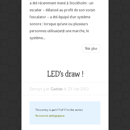
a été récemment mené à Stockholm : un
escalier – délaissé au profit de son voisin
l’escalator – a été équipé d’un système
sonore : lorsque qu’une ou plusieurs
personnes utilisai(en)t une marche, le
système...
Voir plus
LED’s draw !
Envoyé par
Gaetan
le 23 Jan 2013
This entry is part 17 of 17 in the series
Ressource pédagogique