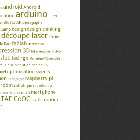
android
Android
se
arduino
ication
Blind
Bluetooth
er
choregraphe
design
design thinking
eCamp
découpe laser
e
ENSIBS
fablab
e l'art
Hackathon
ression 3D
Interview
jeu video
led
led rgb
re
Maintien@Domicile
musique
Médiation
nao
ne555
optimisation
ixel
projet S5
hon
raspberry pi
pédagogie
robot
robotique
robotique à
smartphone
e
réparation
santé
TAF CoOC
trafic routier
mo