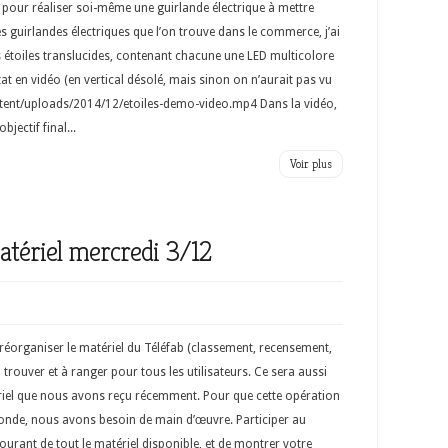
t pour réaliser soi-même une guirlande électrique à mettre
s guirlandes électriques que l’on trouve dans le commerce, j’ai
s étoiles translucides, contenant chacune une LED multicolore
at en vidéo (en vertical désolé, mais sinon on n’aurait pas vu
-content/uploads/2014/12/etoiles-demo-video.mp4 Dans la vidéo,
bjectif final...
Voir plus
atériel mercredi 3/12
réorganiser le matériel du Téléfab (classement, recensement,
à trouver et à ranger pour tous les utilisateurs. Ce sera aussi
ériel que nous avons reçu récemment. Pour que cette opération
monde, nous avons besoin de main d’œuvre. Participer au
urant de tout le matériel disponible, et de montrer votre