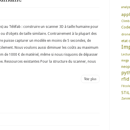
analy
appl
Climb
) au Téléfab : construire un scanner 3D à taille humaine pour
Cod
 d’objets de taille similaire. Contrairement à la plupart des
dron
re puisse capturer un modèle en moins de 5 secondes, de
etat d
Imp
acilement. Nous voulons aussi diminuer les coûts au maximum
 de 1000 € de matériel, même si nous risquons de dépasser
Lectu
mega
e. Ressources existantes Pour la structure du scanner, nous
neop
pyt
rfid
Voir plus
l'écol
STiL
Zani