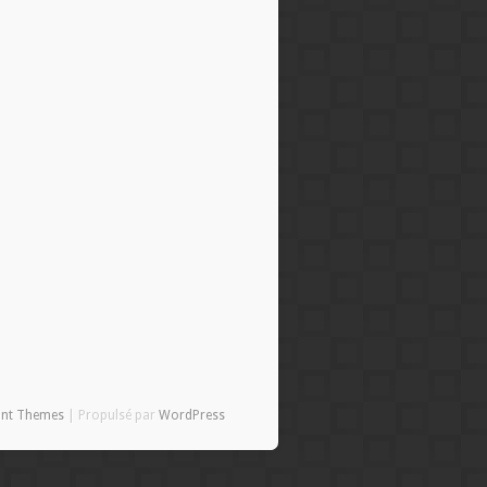
ant Themes
| Propulsé par
WordPress