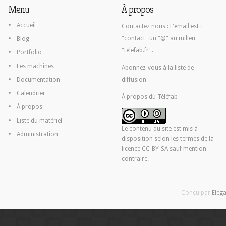
Menu
À propos
Accueil
Contactez nous :
L'email est :
"contact" un "@" au milieu
Blog
"telefab.fr".
Portfolio
Les machines
Abonnez-vous à la liste de
Documentation
diffusion
Calendrier
À propos du Téléfab
À propos
Liste du matériel
Le contenu du site est mis à
Administration
disposition selon les termes de la
licence CC-BY-SA
sauf mention
contraire.
Conçu par
Eleg