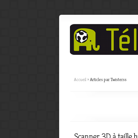
Accueil
»
Articles par Twisterss
Scanner 3D à taille