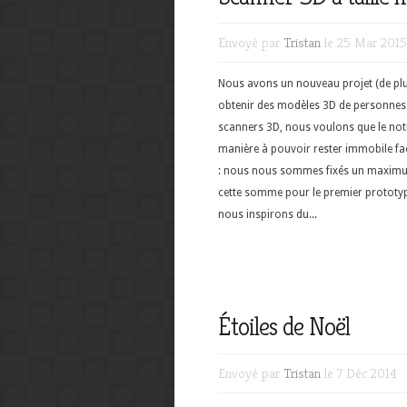
Envoyé par
Tristan
le 25 Mar 2015
Nous avons un nouveau projet (de plus
obtenir des modèles 3D de personnes ou
scanners 3D, nous voulons que le not
manière à pouvoir rester immobile f
: nous nous sommes fixés un maximum
cette somme pour le premier prototyp
nous inspirons du...
Étoiles de Noël
Envoyé par
Tristan
le 7 Déc 2014