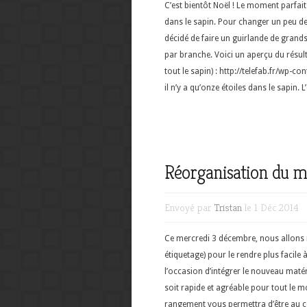
C’est bientôt Noël ! Le moment parfai
dans le sapin. Pour changer un peu de
décidé de faire un guirlande de grand
par branche. Voici un aperçu du résult
tout le sapin) : http://telefab.fr/wp
il n’y a qu’onze étoiles dans le sapin. L’o
Réorganisation du m
Envoyé par
Tristan
le 1 Déc 2014
Ce mercredi 3 décembre, nous allons 
étiquetage) pour le rendre plus facile 
l’occasion d’intégrer le nouveau mat
soit rapide et agréable pour tout le 
rangement vous permettra d’être au co