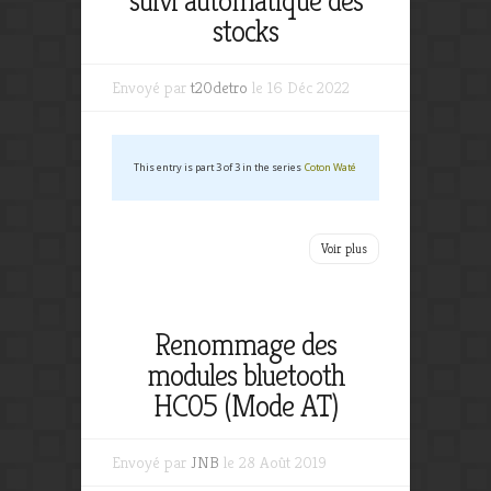
suivi automatique des
stocks
Envoyé par
t20detro
le 16 Déc 2022
This entry is part 3 of 3 in the series
Coton Waté
Voir plus
Renommage des
modules bluetooth
HC05 (Mode AT)
Envoyé par
JNB
le 28 Août 2019