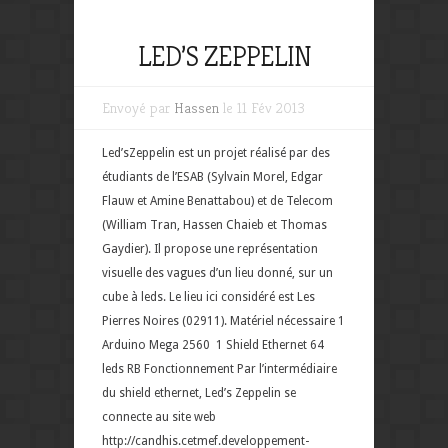
LED’S ZEPPELIN
Envoyé par
Hassen
le 11 Fév 2013
Led’sZeppelin est un projet réalisé par des
étudiants de l’ESAB (Sylvain Morel, Edgar
Flauw et Amine Benattabou) et de Telecom
(William Tran, Hassen Chaieb et Thomas
Gaydier). Il propose une représentation
visuelle des vagues d’un lieu donné, sur un
cube à leds. Le lieu ici considéré est Les
Pierres Noires (02911). Matériel nécessaire 1
Arduino Mega 2560 1 Shield Ethernet 64
leds RB Fonctionnement Par l’intermédiaire
du shield ethernet, Led’s Zeppelin se
connecte au site web
http://candhis.cetmef.developpement-