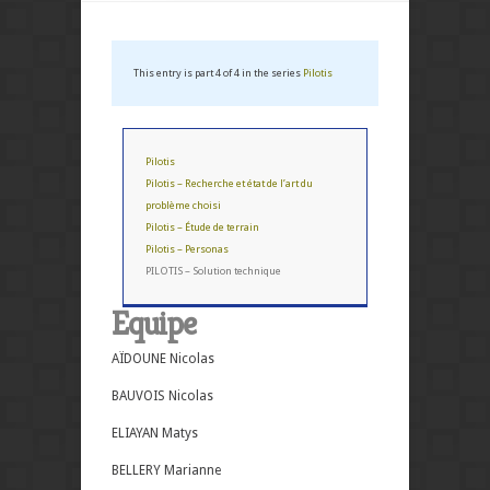
This entry is part 4 of 4 in the series
Pilotis
Pilotis
Pilotis – Recherche et état de l’art du
problème choisi
Pilotis – Étude de terrain
Pilotis – Personas
PILOTIS – Solution technique
Equipe
AÏDOUNE Nicolas
BAUVOIS Nicolas
ELIAYAN Matys
BELLERY Marianne