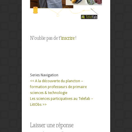
N’oublie pas de t’
inscrire
!
Series Navigation
<< A la découverte du plancton –
formation professeurs de primaire
sciences & technologie
Les sciences participatives au Telefab –
LittObs >>
Laisser une réponse