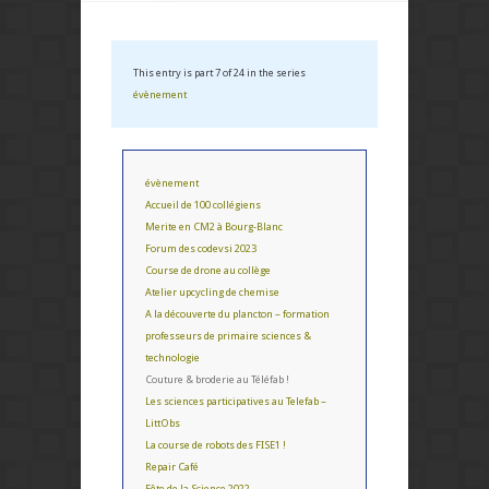
This entry is part 7 of 24 in the series
évènement
évènement
Accueil de 100 collégiens
Merite en CM2 à Bourg-Blanc
Forum des codevsi 2023
Course de drone au collège
Atelier upcycling de chemise
A la découverte du plancton – formation
professeurs de primaire sciences &
technologie
Couture & broderie au Téléfab !
Les sciences participatives au Telefab –
LittObs
La course de robots des FISE1 !
Repair Café
Fête de la Science 2022