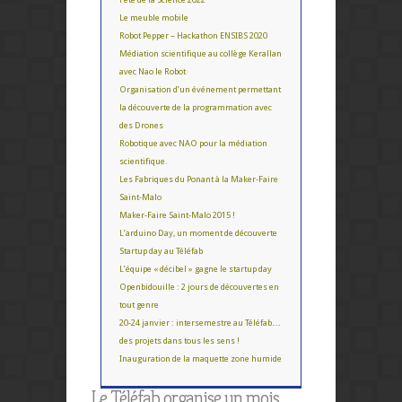
Le meuble mobile
Robot Pepper – Hackathon ENSIBS 2020
Médiation scientifique au collège Kerallan
avec Nao le Robot
Organisation d’un événement permettant
la découverte de la programmation avec
des Drones
Robotique avec NAO pour la médiation
scientifique.
Les Fabriques du Ponant à la Maker-Faire
Saint-Malo
Maker-Faire Saint-Malo 2015 !
L’arduino Day, un moment de découverte
Startup day au Téléfab
L’équipe « décibel » gagne le startup day
Openbidouille : 2 jours de découvertes en
tout genre
20-24 janvier : intersemestre au Téléfab…
des projets dans tous les sens !
Inauguration de la maquette zone humide
Le Téléfab organise un mois