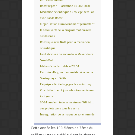
Robot Pepper – Hackathon ENSIBS 2020
Médiation scientifique au collège Kerallan
avec Nao le Robot
Organisation d’un événement permettant
la découverte de la programmation avec
des Drones
Robotique avec NAO pour la médiation
scientifique.
Les Fabriques du Ponant à la Maker-Faire
Saint-Malo
Maker-Faire Saint-Malo 2015 !
L’arduino Day, un moment de découverte
Startup day au Téléfab
L’équipe « décibel » gagne le startup day
Openbidouille : 2 jours de découvertes en
tout genre
20-24 janvier : intersemestre au Téléfab…
des projets dans tous les sens !
Inauguration de la maquette zone humide
Cette année les 100 élèves de 3ème du