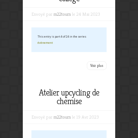
Envoyé par
m22tourn
le 24 Mai 2023
This entry is part 4 of 24 in the series
évènement
Voir plus
Atelier upcycling de
chemise
Envoyé par
m22tourn
le 19 Avr 2023