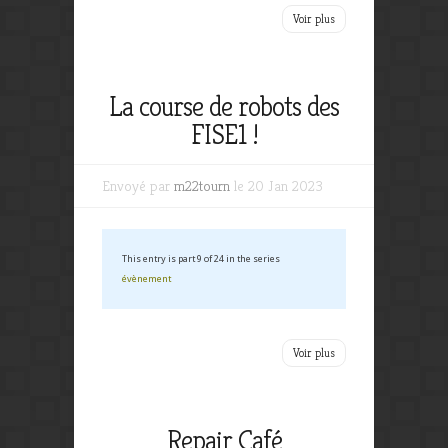
Voir plus
La course de robots des
FISE1 !
Envoyé par
m22tourn
le 20 Jan 2023
This entry is part 9 of 24 in the series
évènement
Voir plus
Repair Café