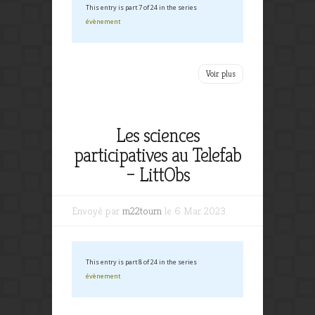
This entry is part 7 of 24 in the series
évènement
Voir plus
Les sciences
participatives au Telefab
– LittObs
Envoyé par
m22tourn
le 6 Mar 2023
This entry is part 8 of 24 in the series
évènement