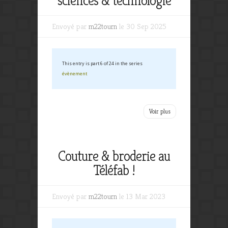
sciences & technologie
Envoyé par
m22tourn
le 30 Sep 2025
This entry is part 6 of 24 in the series
évènement
Voir plus
Couture & broderie au
Téléfab !
Envoyé par
m22tourn
le 13 Mar 2023