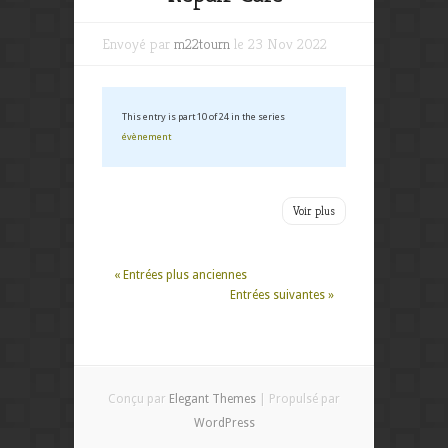
Envoyé par
m22tourn
le 23 Nov 2022
This entry is part 10 of 24 in the series
évènement
Voir plus
« Entrées plus anciennes
Entrées suivantes »
Conçu par
Elegant Themes
| Propulsé par
WordPress