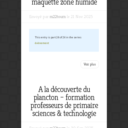
maquette zone humide
Envoyé par
m22tourn
le 21 Nov 2025
This entry is part 24 of 24 in the series
évènement
Voir plus
A la découverte du
plancton – formation
professeurs de primaire
sciences & technologie
Envoyé par
m22tourn
le 30 Sep 2025