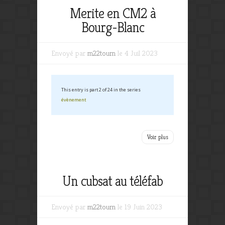
Merite en CM2 à
Bourg-Blanc
Envoyé par
m22tourn
le 4 Juil 2023
This entry is part 2 of 24 in the series
évènement
Voir plus
Un cubsat au téléfab
Envoyé par
m22tourn
le 19 Juin 2023