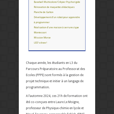
Baseball Multicolore/Crêpier Psychorigide
Rénovation de maquettes didactiques
Planche de Galton
Développement d’un robot pour apprendre
à programmer
Réalisation d’une maison à serrures type
Montessori
Mission Morse
LED’s draw !
Chaque année, les étudiants en L3 du
Parcours Préparatoire au Professorat des
Ecoles (PPPE) sont formés à la gestion de
projet technique et initier à un langage de
programmation.
A l’automne 2024, ces 21h de formation ont
été co-conçues entre Laure Le Moigne,
professeur de Physique-chimie en lycée et