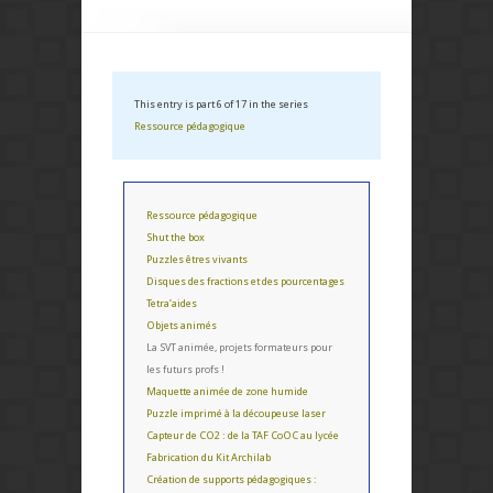
This entry is part 6 of 17 in the series
Ressource pédagogique
Ressource pédagogique
Shut the box
Puzzles êtres vivants
Disques des fractions et des pourcentages
Tetra’aides
Objets animés
La SVT animée, projets formateurs pour
les futurs profs !
Maquette animée de zone humide
Puzzle imprimé à la découpeuse laser
Capteur de CO2 : de la TAF CoOC au lycée
Fabrication du Kit Archilab
Création de supports pédagogiques :