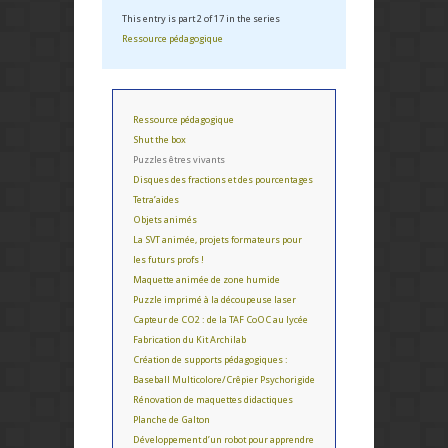
This entry is part 2 of 17 in the series
Ressource pédagogique
Ressource pédagogique
Shut the box
Puzzles êtres vivants
Disques des fractions et des pourcentages
Tetra’aides
Objets animés
La SVT animée, projets formateurs pour
les futurs profs !
Maquette animée de zone humide
Puzzle imprimé à la découpeuse laser
Capteur de CO2 : de la TAF CoOC au lycée
Fabrication du Kit Archilab
Création de supports pédagogiques :
Baseball Multicolore/Crêpier Psychorigide
Rénovation de maquettes didactiques
Planche de Galton
Développement d’un robot pour apprendre