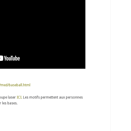
s/med/baseball.html
coupe laser
ICI.
Les motifs permettent aux personnes
 les bases.