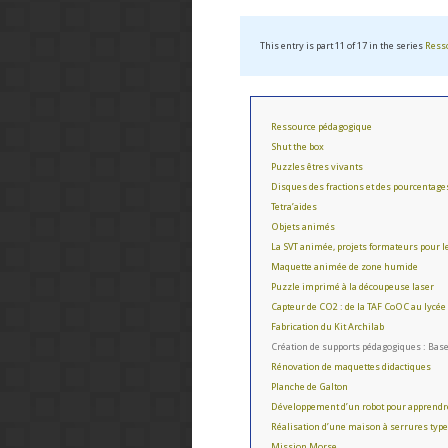
This entry is part 11 of 17 in the series
Ress
Ressource pédagogique
Shut the box
Puzzles êtres vivants
Disques des fractions et des pourcentage
Tetra’aides
Objets animés
La SVT animée, projets formateurs pour le
Maquette animée de zone humide
Puzzle imprimé à la découpeuse laser
Capteur de CO2 : de la TAF CoOC au lycée
Fabrication du Kit Archilab
Création de supports pédagogiques : Base
Rénovation de maquettes didactiques
Planche de Galton
Développement d’un robot pour apprend
Réalisation d’une maison à serrures typ
Mission Morse