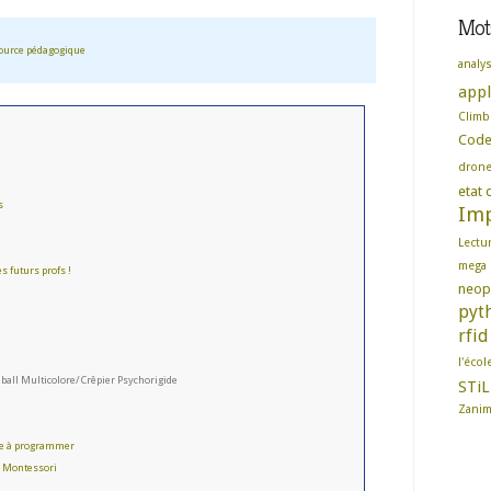
Mots
ource pédagogique
analy
appl
Climb
Cod
dron
etat d
s
Imp
Lectu
mega
s futurs profs !
neop
pyt
rfid
l'écol
ball Multicolore/Crêpier Psychorigide
STiL
Zani
re à programmer
e Montessori