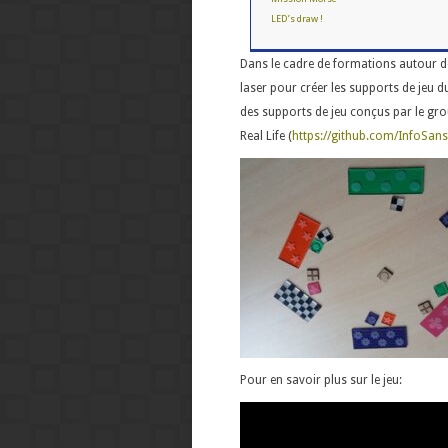
LED’s draw !
Dans le cadre de formations autour d
laser pour créer les supports de jeu d
des supports de jeu conçus par le gr
Real Life (
https://github.com/InfoSans
Pour en savoir plus sur le jeu: