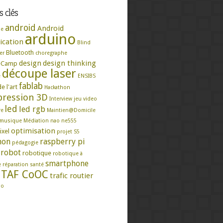
 clés
android
Android
se
arduino
ication
Blind
Bluetooth
er
choregraphe
design
design thinking
eCamp
découpe laser
e
ENSIBS
fablab
e l'art
Hackathon
ression 3D
Interview
jeu video
led
led rgb
re
Maintien@Domicile
musique
Médiation
nao
ne555
optimisation
ixel
projet S5
hon
raspberry pi
pédagogie
robot
robotique
robotique à
smartphone
e
réparation
santé
TAF CoOC
trafic routier
mo