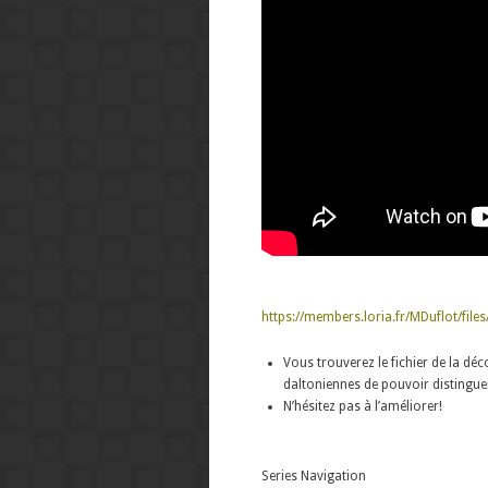
https://members.loria.fr/MDuflot/file
Vous trouverez le fichier de la dé
daltoniennes de pouvoir distinguer
N’hésitez pas à l’améliorer!
Series Navigation