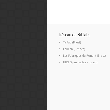
Réseau de Fablabs
TyFab (Brest)
LabFab (Rennes)
Les Fabriques du Ponant (Brest)
UBO Open Factory (Brest)