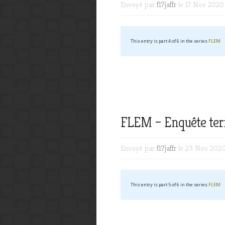
Envoyé par
f17jaffr
le 17 Nov 2020
This entry is part 4 of 6 in the series
FLEM
FLEM – Enquête terra
Envoyé par
f17jaffr
le 23 Nov 202
This entry is part 5 of 6 in the series
FLEM