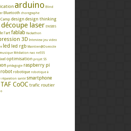
arduino
ication
Blind
Bluetooth
er
choregraphe
design
design thinking
eCamp
découpe laser
e
ENSIBS
fablab
e l'art
Hackathon
ression 3D
Interview
jeu video
led
led rgb
re
Maintien@Domicile
musique
Médiation
nao
ne555
optimisation
ixel
projet S5
hon
raspberry pi
pédagogie
robot
robotique
robotique à
smartphone
e
réparation
santé
TAF CoOC
trafic routier
mo