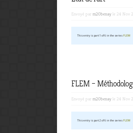
Envoyé par
m20benay
le 24 Nov 
This entry is part 1 of 6 in the series
FLEM
FLEM – Méthodologie
Envoyé par
m20benay
le 24 Nov 
This entry is part 2 of 6 in the series
FLEM