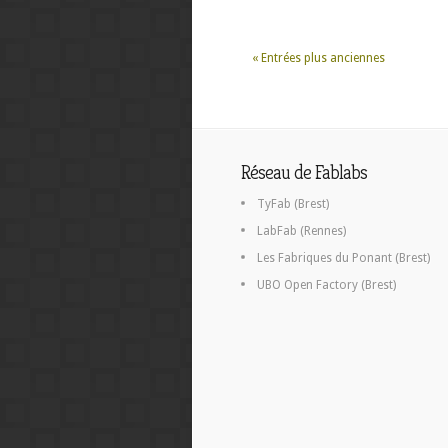
« Entrées plus anciennes
Réseau de Fablabs
TyFab (Brest)
LabFab (Rennes)
Les Fabriques du Ponant (Brest)
UBO Open Factory (Brest)