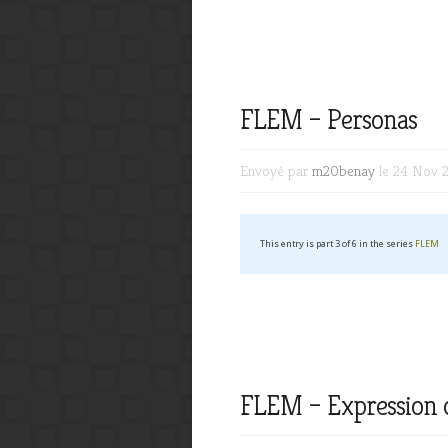
FLEM – Personas
Envoyé par
m20benay
le 24 Nov 
This entry is part 3 of 6 in the series
FLEM
FLEM – Expression 