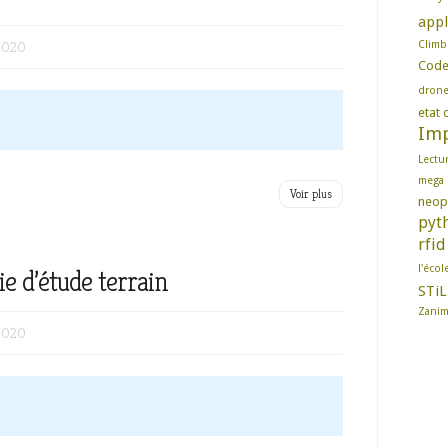
appl
2020
Climb
Cod
dron
etat d
Imp
Lectu
mega
Voir plus
neop
pyt
rfid
l'écol
 d’étude terrain
STiL
Zani
2020