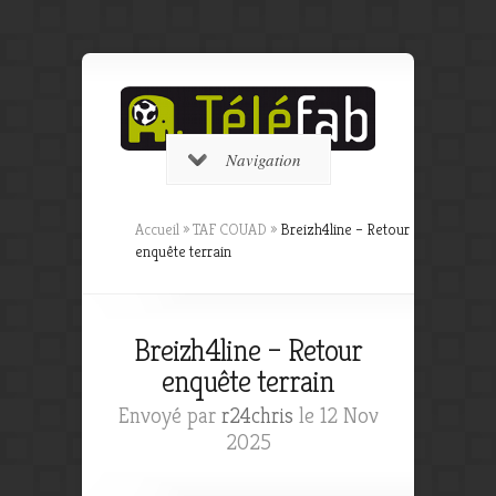
Navigation
Accueil
»
TAF COUAD
»
Breizh4line – Retour
enquête terrain
Breizh4line – Retour
enquête terrain
Envoyé par
r24chris
le 12 Nov
2025