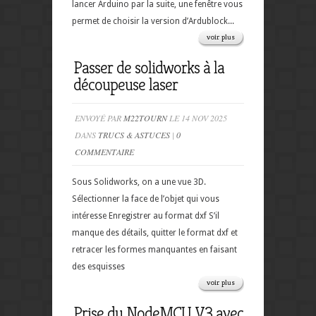
lancer Arduino par la suite, une fenêtre vous
permet de choisir la version d’Ardublock...
voir plus
Passer de solidworks à la
découpeuse laser
ENVOYÉ PAR
M22TOURN
LE 14 NOV 2025
DANS
TRUCS & ASTUCES
|
0
COMMENTAIRE
Sous Solidworks, on a une vue 3D.
Sélectionner la face de l’objet qui vous
intéresse Enregistrer au format dxf S’il
manque des détails, quitter le format dxf et
retracer les formes manquantes en faisant
des esquisses
voir plus
Prise du NodeMCU V3 avec