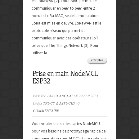
en LoRaWAN [2]. LoRa-MAC permet de
communiquer en peer to peer entre 2
noeuds LoRa-MAC, seule la modulation
LoRa est mise en oeuvre. LoRaWAN est le
protocole réseau qui permet de
communiquer avec des opérateurs IoT
telles que The Things Network [3]. Pour
utiliser la...
voir plus
Prise en main NodeMCU
ESP32
ENVOYÉ PAR
CLANGLAI
LE 29 SEP 2023
DANS
TRUCS & ASTUCES
|
0
COMMENTAIRE
Vous voulez utiliser les cartes NodeMCU
pour vos besoins de prototypage rapide de
communication sans fil ? C’est possible avec