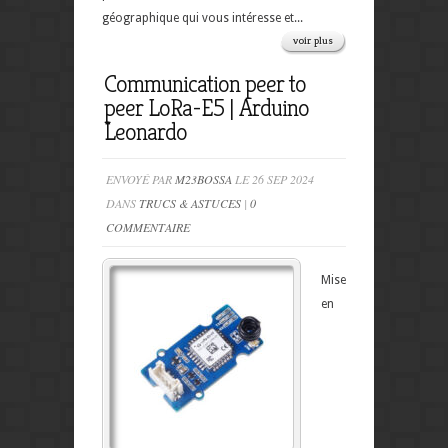
géographique qui vous intéresse et...
voir plus
Communication peer to
peer LoRa-E5 | Arduino
Leonardo
ENVOYÉ PAR
M23BOSSA
LE 26 SEP 2024
DANS
TRUCS & ASTUCES
|
0
COMMENTAIRE
Mise
en