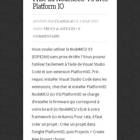
Platform IO
ENVOYÉ PAR
CLANGLAI
LE 3 MAR 2025
DANS
TRUCS & ASTUCES
|
0
COMMENTAIRE
Vous voulez utiliser le NodeMCU V3
(ESP8266) sans prise de tête ? Vous pouvez
l’utiliser facilement à l’aide de Visual Studio
Code et son extension PlatformIO. Pré-
requis: installer Visual Studio Code dans les
extensions, chercher et installer PlatformIO
NodeMCU (ici V3) PlatformIO se charge
d’installer le firmware qui correspond à
votre board (ici NodeMCU v3) et à votre
framework (ici Arduino). Pour cela, il faut
créer un projet : Créer un projet dans
l’onglet PlatformIO, puis Projects > Create
New Project choisir...