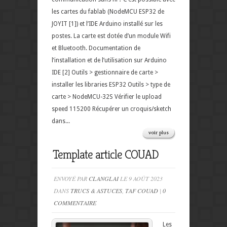
les cartes du fablab (NodeMCU ESP32 de
JOYIT [1]) et l’IDE Arduino installé sur les
postes. La carte est dotée d’un module Wifi
et Bluetooth. Documentation de
l’installation et de l’utilisation sur Arduino
IDE [2] Outils > gestionnaire de carte >
installer les libraries ESP32 Outils > type de
carte > NodeMCU-32S Vérifier le upload
speed 115200 Récupérer un croquis/sketch
dans...
voir plus
Template article COUAD
ENVOYÉ PAR
CLANGLAI
LE 9 AOÛT 2023
DANS
TRUCS & ASTUCES
,
TAF COUAD
|
0
COMMENTAIRE
Les