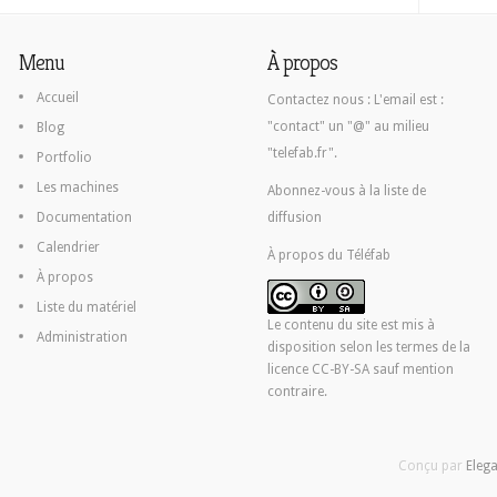
Menu
À propos
Accueil
Contactez nous :
L'email est :
"contact" un "@" au milieu
Blog
"telefab.fr".
Portfolio
Les machines
Abonnez-vous à la liste de
Documentation
diffusion
Calendrier
À propos du Téléfab
À propos
Liste du matériel
Le contenu du site est mis à
Administration
disposition selon les termes de la
licence CC-BY-SA
sauf mention
contraire.
Conçu par
Eleg