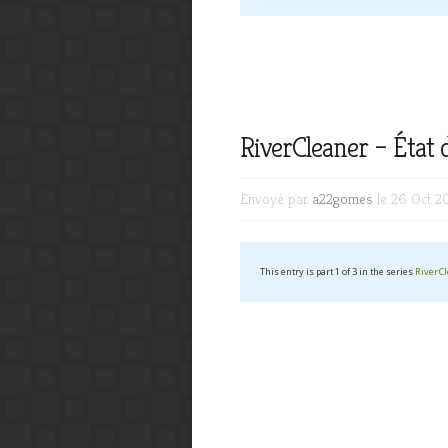
RiverCleaner – État de
Envoyé par
a22gomes
le 26 Oct 2
This entry is part 1 of 3 in the series
RiverC