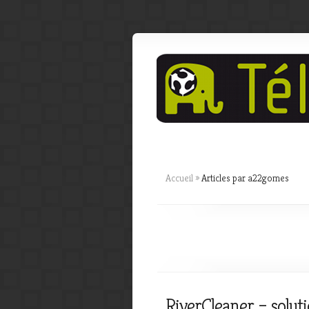
Accueil
»
Articles par a22gomes
RiverCleaner – solut