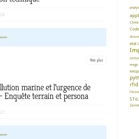
analy
024
appl
Climb
Cod
dron
leaner
etat d
Imp
Lectu
Voir plus
mega
neop
pyt
rfid
llution marine et l’urgence de
l'écol
 – Enquête terrain et persona
STiL
Zani
023
leaner