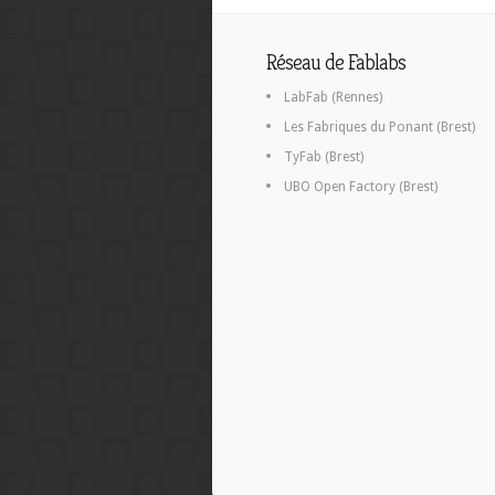
Réseau de Fablabs
LabFab (Rennes)
Les Fabriques du Ponant (Brest)
TyFab (Brest)
UBO Open Factory (Brest)