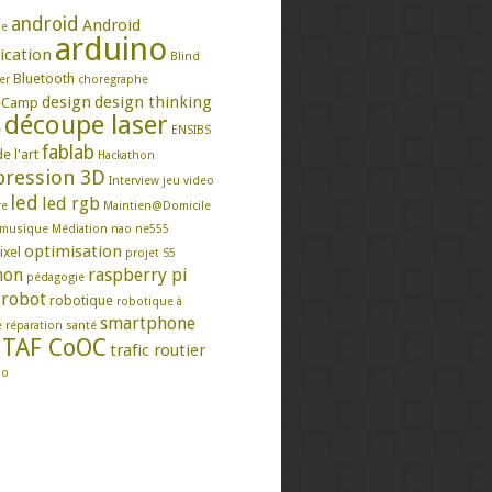
android
Android
se
arduino
ication
Blind
Bluetooth
er
choregraphe
design
design thinking
eCamp
découpe laser
e
ENSIBS
fablab
e l'art
Hackathon
ression 3D
Interview
jeu video
led
led rgb
re
Maintien@Domicile
musique
Médiation
nao
ne555
optimisation
ixel
projet S5
hon
raspberry pi
pédagogie
robot
robotique
robotique à
smartphone
e
réparation
santé
TAF CoOC
trafic routier
mo