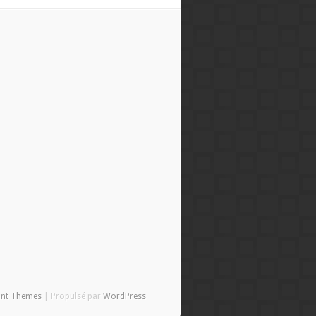
ant Themes
| Propulsé par
WordPress