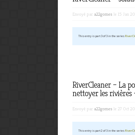
Envoyé par
a22gomes
le 15 Jan 2
This entry is part 3 of 3 in the series
RiverC
RiverCleaner – La po
nettoyer les rivières
Envoyé par
a22gomes
le 27 Oct 2
This entry is part 2 of 3 in the series
RiverC