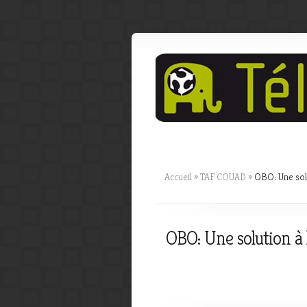
Accueil
»
TAF COUAD
»
OBO: Une solu
OBO: Une solution à 