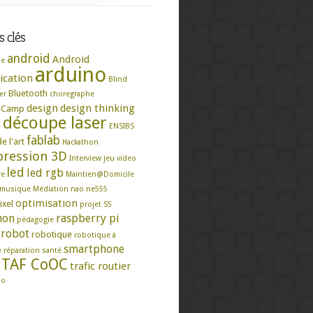
 clés
android
Android
se
arduino
ication
Blind
Bluetooth
er
choregraphe
design
design thinking
eCamp
découpe laser
e
ENSIBS
fablab
e l'art
Hackathon
ression 3D
Interview
jeu video
led
led rgb
re
Maintien@Domicile
musique
Médiation
nao
ne555
optimisation
ixel
projet S5
hon
raspberry pi
pédagogie
robot
robotique
robotique à
smartphone
e
réparation
santé
TAF CoOC
trafic routier
mo