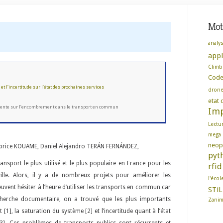
Mots
analy
appl
Climb
Cod
t l’incertitude sur l’état des prochaines services
dron
etat d
inente sur l’encombrement dans le transport en commun
Imp
Lectu
mega
neop
brice KOUAME, Daniel Alejandro TERÁN FERNÁNDEZ,
pyt
ansport le plus utilisé et le plus populaire en France pour les
rfid
lle. Alors, il y a de nombreux projets pour améliorer les
l'écol
uvent hésiter à l’heure d’utiliser les transports en commun car
STiL
cherche documentaire, on a trouvé que les plus importants
Zani
], la saturation du système [2] et l’incertitude quant à l’état