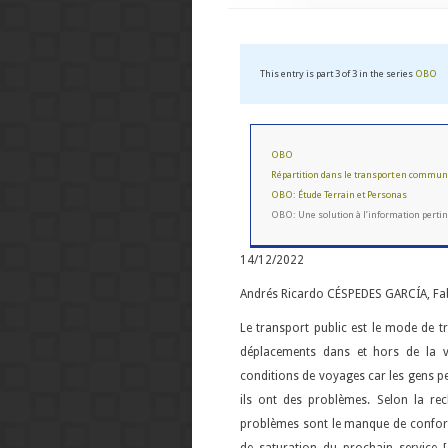
This entry is part 3 of 3 in the series
OBO
OBO
Répartition dans le transport en commun e
OBO: Étude Terrain et Personas
OBO: Une solution à l’information pert
14/12/2022
Andrés Ricardo CÉSPEDES GARCÍA, Fa
Le transport public est le mode de tr
déplacements dans et hors de la vi
conditions de voyages car les gens pe
ils ont des problèmes. Selon la re
problèmes sont le manque de confort [1