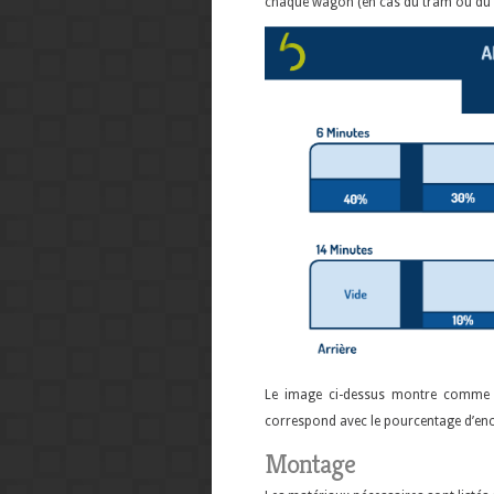
chaque wagon (en cas du tram ou du mé
Le image ci-dessus montre comme 
correspond avec le pourcentage d’enc
Montage