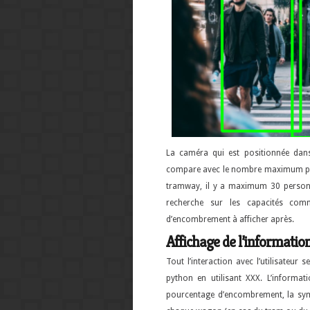
La caméra qui est positionnée dan
compare avec le nombre maximum per
tramway, il y a maximum 30 personne
recherche sur les capacités co
d’encombrement à afficher après.
Affichage de l’informatio
Tout l’interaction avec l’utilisateur 
python en utilisant XXX. L’informat
pourcentage d’encombrement, la symbo