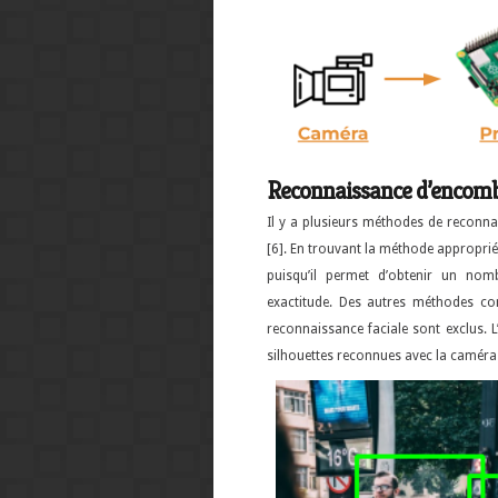
Reconnaissance d’encom
Il y a plusieurs méthodes de reconn
[6]. En trouvant la méthode approprié
puisqu’il permet d’obtenir un no
exactitude. Des autres méthodes co
reconnaissance faciale sont exclus. 
silhouettes reconnues avec la caméra 