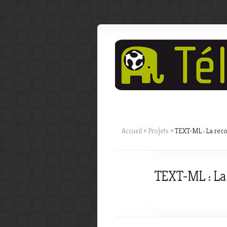
Accueil
»
Projets
»
TEXT-ML : La reconn
TEXT-ML : La r