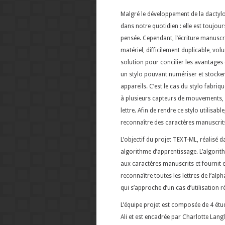
Malgré le développement de la dactylo
dans notre quotidien : elle est toujou
pensée. Cependant, l’écriture manuscri
matériel, difficilement duplicable, vol
solution pour concilier les avantages
un stylo pouvant numériser et stocker
appareils. C’est le cas du stylo fabriq
à plusieurs capteurs de mouvements, 
lettre. Afin de rendre ce stylo utilisab
reconnaître des caractères manuscrits
L’objectif du projet TEXT-ML, réalisé 
algorithme d’apprentissage. L’algorit
aux caractères manuscrits et fournit en
reconnaître toutes les lettres de l’al
qui s’approche d’un cas d’utilisation ré
L’équipe projet est composée de 4 étud
Ali et est encadrée par Charlotte Langla