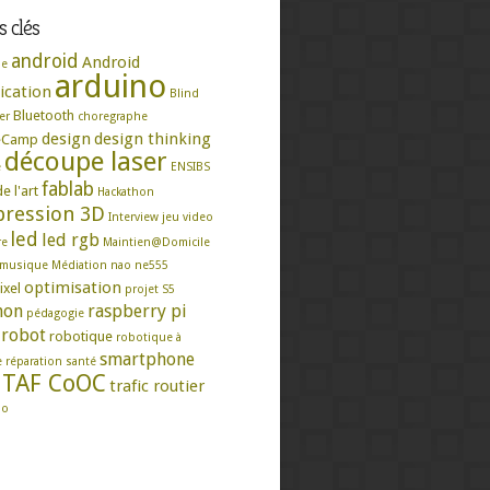
 clés
android
Android
se
arduino
ication
Blind
Bluetooth
er
choregraphe
design
design thinking
eCamp
découpe laser
e
ENSIBS
fablab
e l'art
Hackathon
ression 3D
Interview
jeu video
led
led rgb
re
Maintien@Domicile
musique
Médiation
nao
ne555
optimisation
ixel
projet S5
hon
raspberry pi
pédagogie
robot
robotique
robotique à
smartphone
e
réparation
santé
TAF CoOC
trafic routier
mo