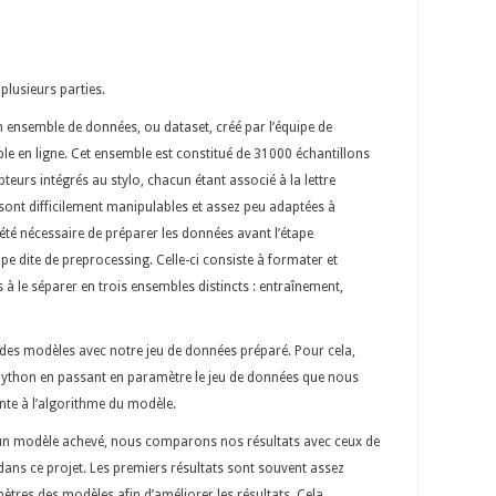
 plusieurs parties.
 ensemble de données, ou dataset, créé par l’équipe de
le en ligne. Cet ensemble est constitué de 31000 échantillons
eurs intégrés au stylo, chacun étant associé à la lettre
ont difficilement manipulables et assez peu adaptées à
été nécessaire de préparer les données avant l’étape
ape dite de preprocessing. Celle-ci consiste à formater et
 à le séparer en trois ensembles distincts : entraînement,
t des modèles avec notre jeu de données préparé. Pour cela,
ython en passant en paramètre le jeu de données que nous
nte à l’algorithme du modèle.
d’un modèle achevé, nous comparons nos résultats avec ceux de
ce dans ce projet. Les premiers résultats sont souvent assez
mètres des modèles afin d’améliorer les résultats. Cela