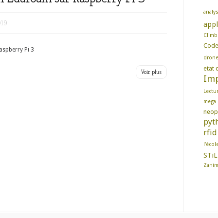
analy
019
appl
Climb
Cod
aspberry Pi 3
dron
etat d
Voir plus
Imp
Lectu
mega
neop
pyt
rfid
l'écol
STiL
Zani