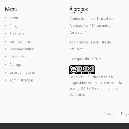
Menu
À propos
Accueil
Contactez nous :
L'email est :
"contact" un "@" au milieu
Blog
"telefab.fr".
Portfolio
Les machines
Abonnez-vous à la liste de
Documentation
diffusion
Calendrier
À propos du Téléfab
À propos
Liste du matériel
Le contenu du site est mis à
Administration
disposition selon les termes de la
licence CC-BY-SA
sauf mention
contraire.
Conçu par
Eleg