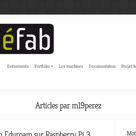
Evénements
Portfolio
Les machines
Documentation
Projet
Articles par m19perez
on Eduroam sur Raspberry Pi 3
Mots