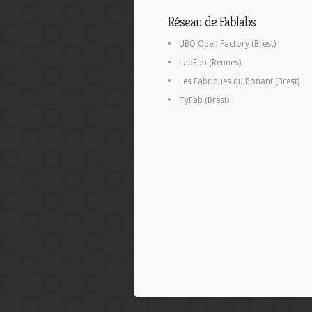
Réseau de Fablabs
UBO Open Factory (Brest)
LabFab (Rennes)
Les Fabriques du Ponant (Brest)
TyFab (Brest)