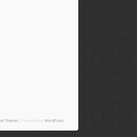
ant Themes
| Propulsé par
WordPress