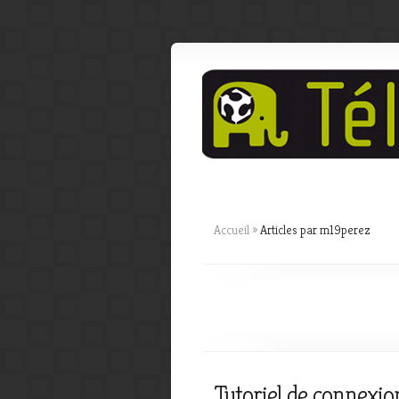
Accueil
»
Articles par m19perez
Tutoriel de connexi