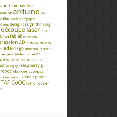
android
Android
se
arduino
ication
Blind
Bluetooth
er
choregraphe
design
design thinking
eCamp
découpe laser
e
ENSIBS
fablab
e l'art
Hackathon
ression 3D
Interview
jeu video
led
led rgb
re
Maintien@Domicile
musique
Médiation
nao
ne555
optimisation
ixel
projet S5
hon
raspberry pi
pédagogie
robot
robotique
robotique à
smartphone
e
réparation
santé
TAF CoOC
trafic routier
mo