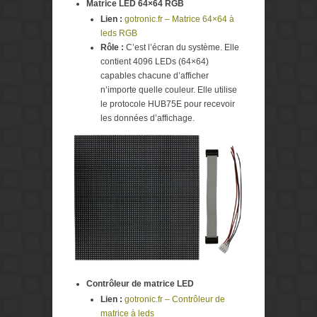
Matrice LED 64×64 RGB
Lien :
gotronic.fr – Matrice 64×64 à
leds RGB
Rôle :
C’est l’écran du système. Elle
contient 4096 LEDs (64×64)
capables chacune d’afficher
n’importe quelle couleur. Elle utilise
le protocole HUB75E pour recevoir
les données d’affichage.
Contrôleur de matrice LED
Lien :
gotronic.fr – Contrôleur de
matrice à leds