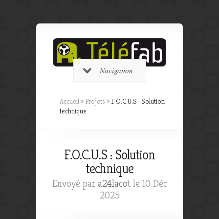
Navigation
Accueil
»
Projets
»
F.O.C.U.S : Solution
technique
F.O.C.U.S : Solution
technique
Envoyé par
a24lacot
le 10 Déc
2025