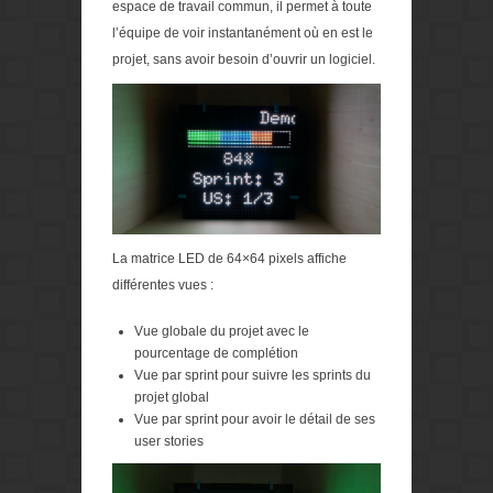
espace de travail commun, il permet à toute
l’équipe de voir instantanément où en est le
projet, sans avoir besoin d’ouvrir un logiciel.
La matrice LED de 64×64 pixels affiche
différentes vues :
Vue globale du projet avec le
pourcentage de complétion
Vue par sprint pour suivre les sprints du
projet global
Vue par sprint pour avoir le détail de ses
user stories
Lecteur