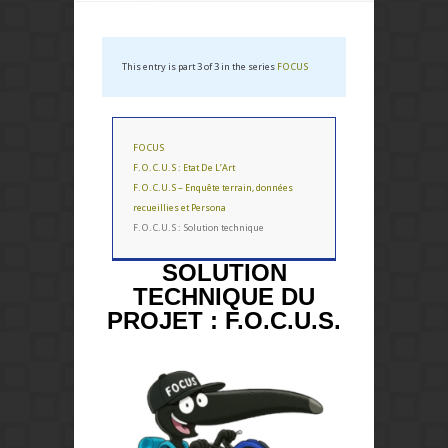
This entry is part 3 of 3 in the series
FOCUS
FOCUS
F.O.C.U.S : Etat De L’Art
F.O.C.U.S – Enquête terrain, données
recueillies et Persona
F.O.C.U.S : Solution technique
SOLUTION
TECHNIQUE DU
PROJET : F.O.C.U.S.