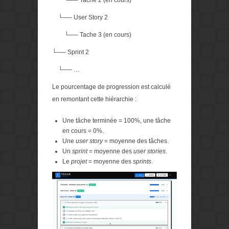
└── Tache 2 (en cours)
└── User Story 2
└── Tache 3 (en cours)
└── Sprint 2
└── …
Le pourcentage de progression est calculé
en remontant cette hiérarchie :
Une tâche terminée = 100%, une tâche
en cours = 0%.
Une
user story
= moyenne des tâches.
Un
sprint
= moyenne des
user stories
.
Le
projet
= moyenne des
sprints
.