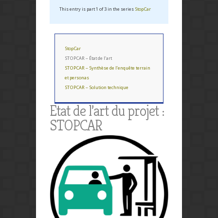
This entry is part 1 of 3 in the series
StopCar
StopCar
STOPCAR – État de l’art
STOPCAR – Synthèse de l’enquête terrain
et personas
STOPCAR – Solution technique
Etat de l’art du projet :
STOPCAR