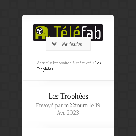
Navigation
Accueil
»
Innovation & créativité
»
Les
Trophées
Les Trophées
Envoyé par
m22tourn
le 19
Avr 2023