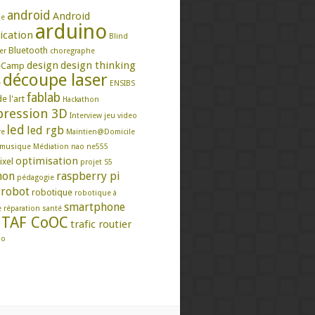
android
Android
se
arduino
ication
Blind
Bluetooth
er
choregraphe
design
design thinking
eCamp
découpe laser
e
ENSIBS
fablab
e l'art
Hackathon
ression 3D
Interview
jeu video
led
led rgb
re
Maintien@Domicile
musique
Médiation
nao
ne555
optimisation
ixel
projet S5
hon
raspberry pi
pédagogie
robot
robotique
robotique à
smartphone
e
réparation
santé
TAF CoOC
trafic routier
mo