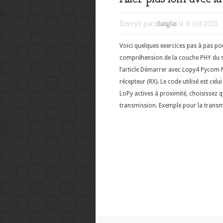
Envoyé par
clanglai
le 4 Oct 2021
Voici quelques exercices pas à pas pour
compréhension de la couche PHY du s
l’article Démarrer avec Lopy4 Pycom No
récepteur (RX). Le code utilisé est celui
LoPy actives à proximité, choisissez qu
transmission. Exemple pour la transmis