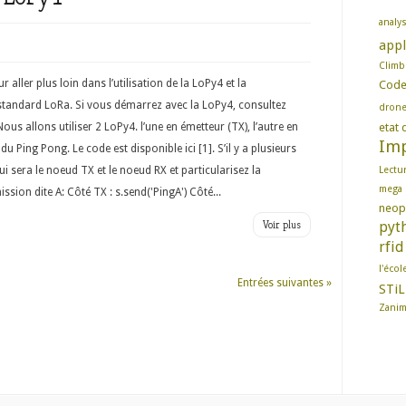
analy
appl
Climb
 aller plus loin dans l’utilisation de la LoPy4 et la
Cod
tandard LoRa. Si vous démarrez avec la LoPy4, consultez
dron
us allons utiliser 2 LoPy4. l’une en émetteur (TX), l’autre en
etat d
Imp
 du Ping Pong. Le code est disponible ici [1]. S’il y a plusieurs
i sera le noeud TX et le noeud RX et particularisez la
Lectu
mega
sion dite A: Côté TX : s.send('PingA') Côté...
neop
Voir plus
pyt
rfid
l'écol
Entrées suivantes »
STiL
Zani