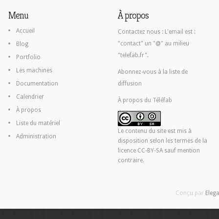
Menu
À propos
Accueil
Contactez nous :
L'email est :
"contact" un "@" au milieu
Blog
"telefab.fr".
Portfolio
Les machines
Abonnez-vous à la liste de
Documentation
diffusion
Calendrier
À propos du Téléfab
À propos
Liste du matériel
Le contenu du site est mis à
Administration
disposition selon les termes de la
licence CC-BY-SA
sauf mention
contraire.
Conçu par
Eleg