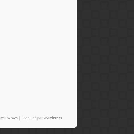
ant Themes
| Propulsé par
WordPress