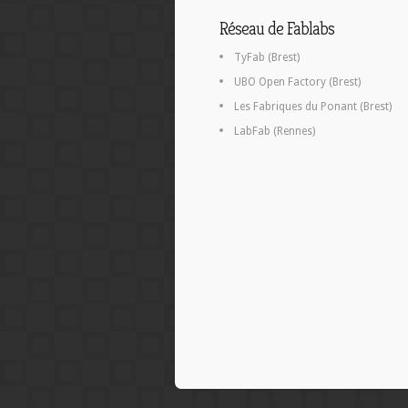
Réseau de Fablabs
TyFab (Brest)
UBO Open Factory (Brest)
Les Fabriques du Ponant (Brest)
LabFab (Rennes)