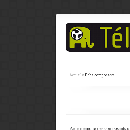
Accueil
»
Fiche composants
Aide-mémoire des composants util