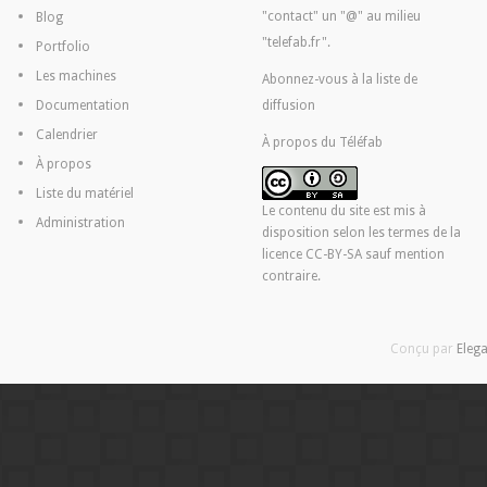
"contact" un "@" au milieu
Blog
"telefab.fr".
Portfolio
Les machines
Abonnez-vous à la liste de
Documentation
diffusion
Calendrier
À propos du Téléfab
À propos
Liste du matériel
Le contenu du site est mis à
Administration
disposition selon les termes de la
licence CC-BY-SA
sauf mention
contraire.
Conçu par
Eleg