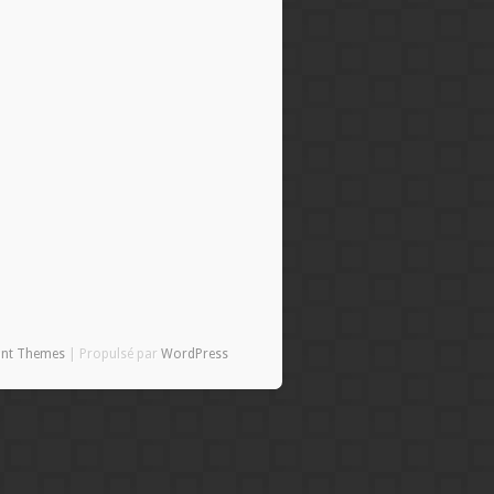
ant Themes
| Propulsé par
WordPress