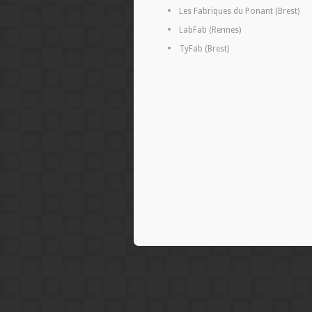
Les Fabriques du Ponant (Brest)
LabFab (Rennes)
TyFab (Brest)